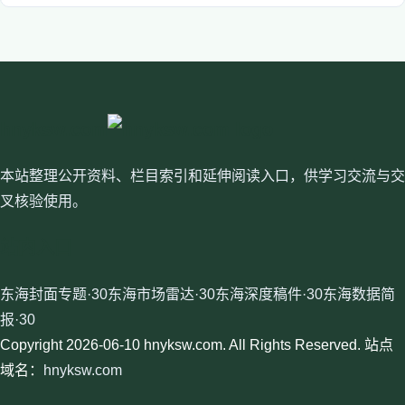
hnyksw.com
本站整理公开资料、栏目索引和延伸阅读入口，供学习交流与交
叉核验使用。
站内入口
东海封面专题·30
东海市场雷达·30
东海深度稿件·30
东海数据简
报·30
Copyright 2026-06-10 hnyksw.com. All Rights Reserved. 站点
域名：
hnyksw.com