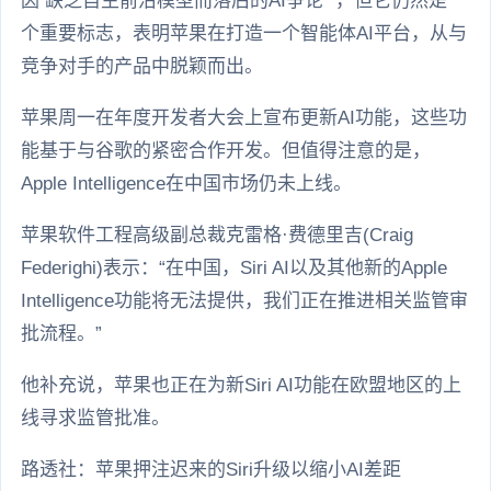
因 缺乏自主前沿模型而落后的AI争论 ”，但它仍然是一
个重要标志，表明苹果在打造一个智能体AI平台，从与
竞争对手的产品中脱颖而出。
苹果周一在年度开发者大会上宣布更新AI功能，这些功
能基于与谷歌的紧密合作开发。但值得注意的是，
Apple Intelligence在中国市场仍未上线。
苹果软件工程高级副总裁克雷格·费德里吉(Craig
Federighi)表示：“在中国，Siri AI以及其他新的Apple
Intelligence功能将无法提供，我们正在推进相关监管审
批流程。”
他补充说，苹果也正在为新Siri AI功能在欧盟地区的上
线寻求监管批准。
路透社：苹果押注迟来的Siri升级以缩小AI差距