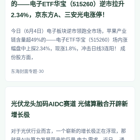
的——电子ETF华宝（515260）逆市拉升
2.34%，京东方A、三安光电涨停！
今日（6月4日）电子板块逆市领跑全市场，苹果产业
链含量超49%的——电子ETF华宝（515260）场内涨
幅盘中上探2.34%，现涨1.8%，冲击日线3连阳！ 成
份股方面，
东海封面专题·30
光伏龙头加码AIDC赛道 光储算融合开辟新
增长极
对于光伏行业而言，一个崭新的增长极正在浮现，那
就是AI与算力发展带来的巨量 电力 需求。近日， 通