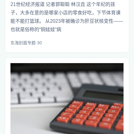
21世纪经济报道 记者郭聪聪 林汉垚 这个年纪的孩
子，大多在意的是哪家小店的零食好吃，下节体育课
能不能打篮球。 从2023年被确诊为肝豆状核变性——
也就是俗称的“铜娃娃”病
东海封面专题·30