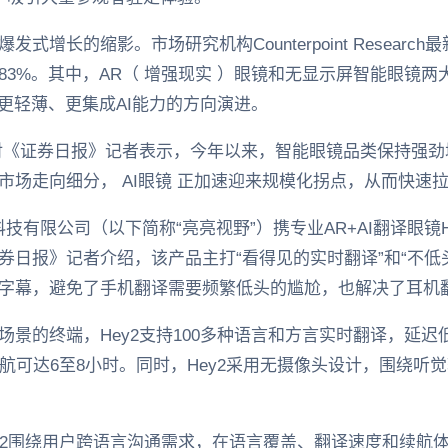
增长的缩影。市场研究机构Counterpoint Researc
83%。其中，AR（ 增强现实 ）眼镜和无显示屏智能眼镜
向更轻薄、更集成AI能力的方向演进。
对《证券日报》记者表示，今年以来，智能眼镜品类保持强劲
市场走向细分， AI眼镜 正加速迎来规模化拐点，从而快速
技有限公司（以下简称“亮亮视野”）携专业AR+AI翻译眼镜
券日报》记者介绍，该产品主打“看得见的实时翻译”和“不低
字幕，避免了手机翻译需要频繁低头的尴尬，也解决了耳机
景的终端，Hey2支持100多种语言和方言实时翻译，延迟低
航可达6至8小时。同时，Hey2采用无摄像头设计，围绕听
ey2围绕用户跨语言沟通需求，在语言覆盖、翻译速度和续航