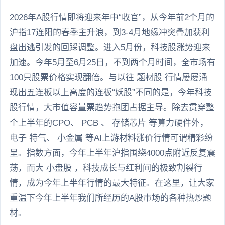
2026年A股行情即将迎来年中“收官”，从今年前2个月的
沪指17连阳的春季主升浪，到3-4月地缘冲突叠加获利
盘出逃引发的回踩调整。进入5月份，科技股涨势迎来
加速。今年5月至6月25日，不到两个月时间，全市场有
100只股票价格实现翻倍。与以往 题材股 行情屡屡涌
现出五连板以上高度的连板“妖股”不同的是，今年科技
股行情，大市值容量票趋势抱团占据主导。除去贯穿整
个上半年的CPO、 PCB 、 存储芯片 等算力硬件外，
电子 特气、 小金属 等AI上游材料涨价行情可谓精彩纷
呈。指数方面，今年上半年沪指围绕4000点附近反复震
荡，而大 小盘股 ，科技成长与红利间的极致割裂行
情，成为今年上半年行情的最大特征。在这里，让大家
重温下今年上半年我们所经历的A股市场的各种热炒题
材。