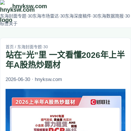
hnyksw.com
东海封面专题·30
东海市场雷达·30
东海深度稿件·30
东海数据简报·30
标签
关于
首页
/
东海封面专题·30
站在“光”里 一文看懂2026年上半
年A股热炒题材
2026-06-30 · hnyksw.com