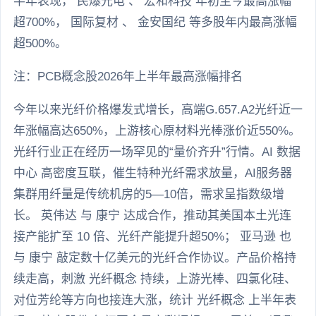
半年表现， 民爆光电 、 宏和科技 年初至今最高涨幅
超700%， 国际复材 、 金安国纪 等多股年内最高涨幅
超500%。
注：PCB概念股2026年上半年最高涨幅排名
今年以来光纤价格爆发式增长，高端G.657.A2光纤近一
年涨幅高达650%，上游核心原材料光棒涨价近550%。
光纤行业正在经历一场罕见的“量价齐升”行情。AI 数据
中心 高密度互联，催生特种光纤需求放量，AI服务器
集群用纤量是传统机房的5—10倍，需求呈指数级增
长。 英伟达 与 康宁 达成合作，推动其美国本土光连
接产能扩至 10 倍、光纤产能提升超50%； 亚马逊 也
与 康宁 敲定数十亿美元的光纤合作协议。产品价格持
续走高，刺激 光纤概念 持续，上游光棒、四氯化硅、
对位芳纶等方向也接连大涨，统计 光纤概念 上半年表