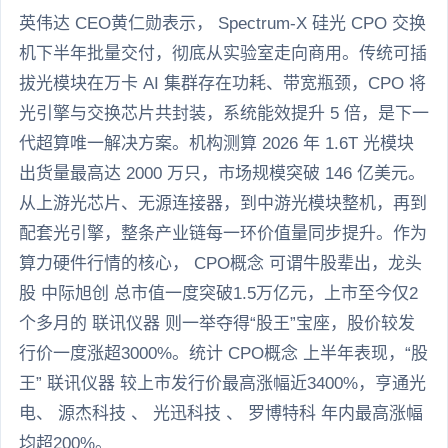
英伟达 CEO黄仁勋表示， Spectrum-X 硅光 CPO 交换
机下半年批量交付，彻底从实验室走向商用。传统可插
拔光模块在万卡 AI 集群存在功耗、带宽瓶颈，CPO 将
光引擎与交换芯片共封装，系统能效提升 5 倍，是下一
代超算唯一解决方案。机构测算 2026 年 1.6T 光模块
出货量最高达 2000 万只，市场规模突破 146 亿美元。
从上游光芯片、无源连接器，到中游光模块整机，再到
配套光引擎，整条产业链每一环价值量同步提升。作为
算力硬件行情的核心， CPO概念 可谓牛股辈出，龙头
股 中际旭创 总市值一度突破1.5万亿元，上市至今仅2
个多月的 联讯仪器 则一举夺得“股王”宝座，股价较发
行价一度涨超3000%。统计 CPO概念 上半年表现，“股
王” 联讯仪器 较上市发行价最高涨幅近3400%，亨通光
电、 源杰科技 、 光迅科技 、 罗博特科 年内最高涨幅
均超200%。