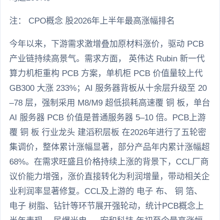
注： CPO概念 股2026年上半年最高涨幅排名
今年以来，下游需求激增叠加原材料涨价，驱动 PCB
产业链持续高景气。需求方面， 英伟达 Rubin 新一代
算力机柜重构 PCB 方案，单机柜 PCB 价值量较上代
GB300 大涨 233%；AI 服务器背板从十余层升级至 20
–78 层，强制采用 M8/M9 超低损耗高速覆 铜 板，单台
AI 服务器 PCB 价值是普通服务器 5–10 倍。PCB上游
覆 铜 板 行业龙头 建滔积层板 在2026年进行了五轮密
集调价，整体累计涨幅显著，部分产品年内累计涨幅超
68%。在需求旺盛且价格持续上涨的背景下，CCL厂商
议价能力增强，涨价直接转化为利润增量，带动相关企
业利润率显著修复。CCL及上游的 电子 布、 铜 箔、
电子 树脂、钻针等环节展开强轮动，统计PCB概念上