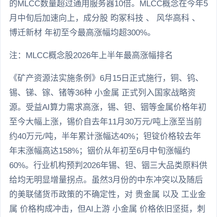
的MLCC数量超过通用服务器10倍。MLCC概念在今年5
月中旬后加速向上，成分股 昀冢科技 、 风华高科 、
博迁新材 年初至今最高涨幅均超300%。
注：MLCC概念股2026年上半年最高涨幅排名
《矿产资源法实施条例》6月15日正式施行，铜、钨、
锡、锑、镓、锗等36种 小金属 正式列入国家战略资
源。受益AI算力需求高涨，锡、钽、铟等金属价格年初
至今大幅上涨，锡价自去年11月30万元/吨上涨至当前
约40万元/吨，半年累计涨幅达40%；钽锭价格较去年
年末涨幅高达158%；铟价从年初至6月中旬涨幅约
60%。行业机构预判2026年锡、钽、铟三大品类原料供
给均无明显增量拐点。虽然3月份的中东冲突以及随后
的美联储货币政策的不确定性，对 贵金属 以及 工业金
属 价格构成冲击，但AI上游 小金属 价格依旧坚挺，刺