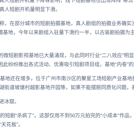
、真人短剧开机量下降等影响，线下短剧基地也出现阵阵“寒流
真人短剧开机量明显下滑。
称，在部分城市的短剧拍摄基地，真人剧组的拍摄业务确实
拍摄基地，今年以来剧组入驻量下滑约一半，以古装剧拍摄为
各地的微短剧影视基地已大量涌现，与此同时行业“二八效应”
，因此纷纷推出各式活动、优惠吸引短剧项目组，基地“内卷”
影视基地还在增多，位于广州市南沙区的聚星工场短剧产业基
湖街道坡塘村越影基地开园等，如果不能摆脱同质化问题，基
掉进冰窟。
》的短剧“杀疯了”。这部仅用不到50万元拍完的“小成本”作品
天花板”。