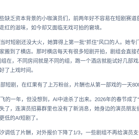
些缺乏资本背景的小咖演员们，前两年好不容易在短剧赛道
走红的滋味，如今却又面临无戏可拍的窘境。
行，当时短剧还没大火，她算得上第一批“抓住”风口的人。她
家搬到了横店。那时横店每天有很多短剧开拍，剧组会直接在
剧组在，不同房间就是不同的组，跑一个酒店就能试好几部戏
好了上戏时间。
0多部短剧，在红果有了上万粉丝，片酬也从第一部戏的一天800
起飞的一年，但没想到，AI中途杀了出来。2026年的春节成了
失了，连演员招募群里也没有了新消息，她身边的演员朋友
更低的AI短剧了。
汐调低了片酬，对外报价下降了1/3，一些剧组不再给演员