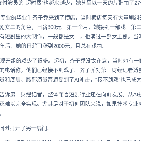
支付演员的“超时费”也越来越少，她甚至以一天的片酬拍了2
舞台剧专业的毕业生齐子乔来到了横店，当时横店每天有大量剧
剧女二的角色，日薪800元。第一个月，她接到一部戏；第
有短剧里的大制作，一般都是女二，也演过一部女主剧。当
年后，她的日薪可涨到2000元，且总有戏拍。
都发现开组的戏少了很多。起初，齐子乔没太在意，当时她有
的电话称，他们已经接不到戏了。齐子乔对第一财经记者透
员和底层、腰部演员普遍受到了AI冲击，“接不到戏”也已成
告诉第一财经记者，整体而言短剧行业还在向前发展。从AI
还难以完全实现。尤其是对于初创团队来说，如果技术专业
。
也同时打开了另一扇门。