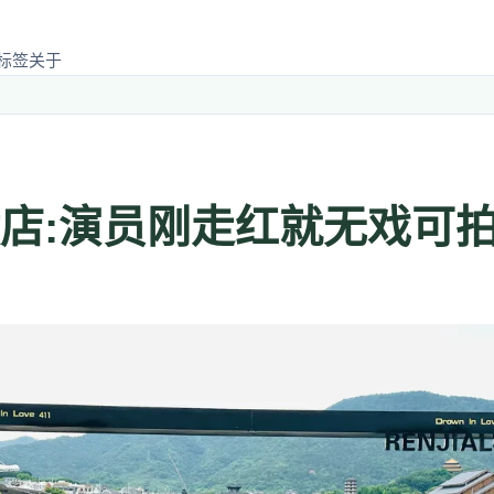
标签
关于
横店:演员刚走红就无戏可